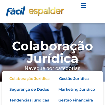
Colaboração
Jurídica
Navegue por categorias
Colaboração Jurídica
Gestão Jurídica
Segurança de Dados
Marketing Jurídico
Tendências jurídicas
Gestão Financeira