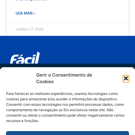
LEIA MAIS »
outubro 17, 2024
Trilha IA no Jurídico
Gerir o Consentimento de
Links relevantes
Cookies
do hype ao método
Espaider Departamentos Jurídicos
Para fornecer as melhores experiências, usamos tecnologias como
Espaider Escritórios - Completo
cookies para armazenar e/ou aceder a informações do dispositivo.
Artigos assinados por Manuella Gelli,
Espaider Essencial
Consentir com essas tecnologias nos permitirá processar dados, como
comportamento de navegação ou IDs exclusivos neste site. Não
especialista em Legal Operations & IA.
TRM - sistema de chamados
consentir ou retirar o consentimento pode afetar negativamante certos
recursos e funções.
Contato