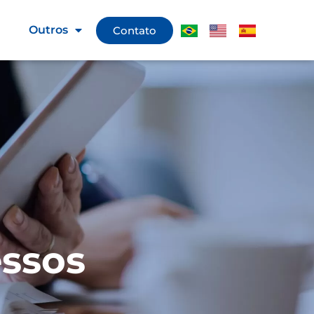
g
Outros
Contato
ssos