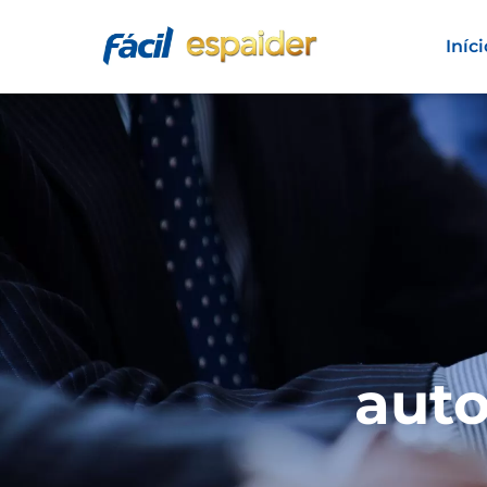
Iníci
aut