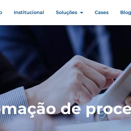
o
Institucional
Soluções
Cases
Blo
omação de proce