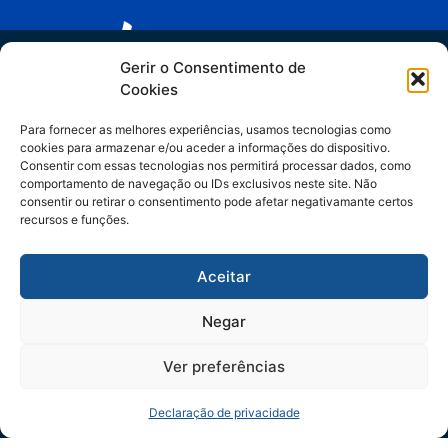
Trilha IA no Jurídico
Gerir o Consentimento de
Cookies
Links relevantes
do hype ao método
Para fornecer as melhores experiências, usamos tecnologias como
cookies para armazenar e/ou aceder a informações do dispositivo.
Espaider Departamentos Jurídicos
Artigos assinados por Manuella Gelli,
Consentir com essas tecnologias nos permitirá processar dados, como
Espaider Escritórios - Completo
comportamento de navegação ou IDs exclusivos neste site. Não
especialista em Legal Operations & IA.
Espaider Essencial
consentir ou retirar o consentimento pode afetar negativamante certos
recursos e funções.
TRM - sistema de chamados
Contato
Aceitar
(11) 3262-1890 | (47) 3328- 2929
Negar
(47) 99252-7384
Ao acessar este conteúdo, você concorda em receber comunicações da Fácil Espaider
apenas para continuidade no contato comercial, vedado uso para outras finalidades. Seus
dados serão tratados de forma segura e conforme nossa
Política de Privacidade.
Ver preferências
vendas@facil.com.br
Matriz: Rua Ângelo Dias, 220, Blumenau/SC -
RECEBER CONTEÚDOS
Declaração de privacidade
CEP: 89012-472