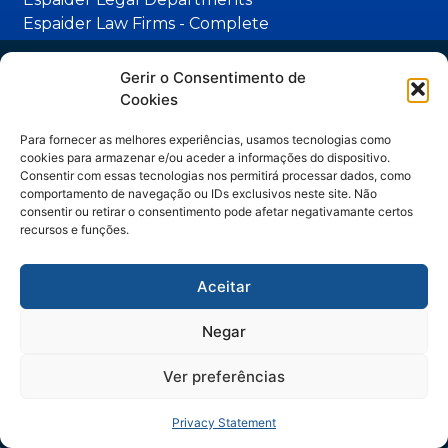
Espaider Law Firms - Complete
Espaider Essential
TRM - ticketing system
Trilha IA no Jurídico
Gerir o Consentimento de
Cookies
Contact
do hype ao método
Para fornecer as melhores experiências, usamos tecnologias como
(11) 3262-1890 | (47) 3328- 2929
cookies para armazenar e/ou aceder a informações do dispositivo.
Artigos assinados por Manuella Gelli,
Consentir com essas tecnologias nos permitirá processar dados, como
(47) 99252-7384
comportamento de navegação ou IDs exclusivos neste site. Não
especialista em Legal Operations & IA.
consentir ou retirar o consentimento pode afetar negativamante certos
vendas@facil.com.br
recursos e funções.
Headquarters: Rua João Pessoa, 129,
Blumenau/SC - CEP: 89012-472
Aceitar
Negar
Ao acessar este conteúdo, você concorda em receber comunicações da Fácil Espaider
apenas para continuidade no contato comercial, vedado uso para outras finalidades. Seus
dados serão tratados de forma segura e conforme nossa
Política de Privacidade.
Ver preferências
RECEBER CONTEÚDOS
Privacy Statement