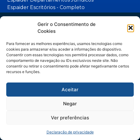
Espaider Escritórios - Completo
Espaider Essencial
TRM - sistema de chamados
Trilha IA no Jurídico
Gerir o Consentimento de
Cookies
Contato
do hype ao método
Para fornecer as melhores experiências, usamos tecnologias como
(11) 3262-1890 | (47) 3328- 2929
cookies para armazenar e/ou aceder a informações do dispositivo.
Artigos assinados por Manuella Gelli,
Consentir com essas tecnologias nos permitirá processar dados, como
(47) 99252-7384
comportamento de navegação ou IDs exclusivos neste site. Não
especialista em Legal Operations & IA.
consentir ou retirar o consentimento pode afetar negativamante certos
vendas@facil.com.br
recursos e funções.
Matriz: Rua Ângelo Dias, 220, Blumenau/SC -
CEP: 89012-472
Aceitar
Negar
Ao acessar este conteúdo, você concorda em receber comunicações da Fácil Espaider
apenas para continuidade no contato comercial, vedado uso para outras finalidades. Seus
dados serão tratados de forma segura e conforme nossa
Política de Privacidade.
Ver preferências
RECEBER CONTEÚDOS
Declaração de privacidade