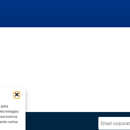
 para
 tecnologias
 exclusivos
dico
ante certos