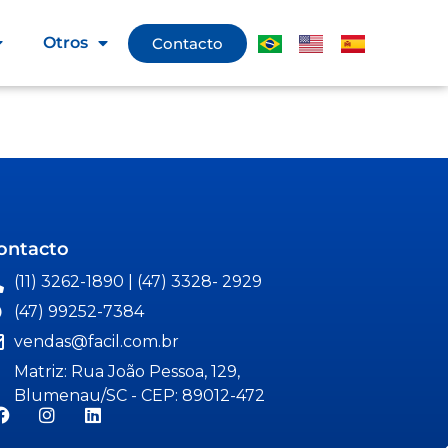
Otros
Contacto
ontacto
(11) 3262-1890 | (47) 3328- 2929
(47) 99252-7384
vendas@facil.com.br
Matriz: Rua João Pessoa, 129,
Blumenau/SC - CEP: 89012-472