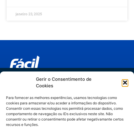
janeiro 23, 2025
Trilha IA no Jurídico
Gerir o Consentimento de
Links relevantes
Cookies
do hype ao método
Espaider Departamentos Jurídicos
Para fornecer as melhores experiências, usamos tecnologias como
Espaider Escritórios - Completo
cookies para armazenar e/ou aceder a informações do dispositivo.
Artigos assinados por Manuella Gelli,
Espaider Essencial
Consentir com essas tecnologias nos permitirá processar dados, como
comportamento de navegação ou IDs exclusivos neste site. Não
especialista em Legal Operations & IA.
TRM - sistema de chamados
consentir ou retirar o consentimento pode afetar negativamante certos
recursos e funções.
Contato