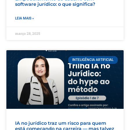
software jurídico: o que significa?
LEIA MAIS »
março 28, 2025
INTELIGÊNCIA ARTIFICIAL
IA no jurídico traz um risco para quem
está começando na carreira — mas talvez