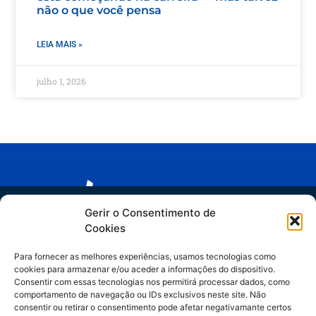
não o que você pensa
LEIA MAIS »
julho 1, 2026
Trilha IA no Jurídico
Gerir o Consentimento de
Cookies
Links relevantes
do hype ao método
Para fornecer as melhores experiências, usamos tecnologias como
Espaider Departamentos Jurídicos
cookies para armazenar e/ou aceder a informações do dispositivo.
Artigos assinados por Manuella Gelli,
Consentir com essas tecnologias nos permitirá processar dados, como
Espaider Escritórios - Completo
comportamento de navegação ou IDs exclusivos neste site. Não
especialista em Legal Operations & IA.
Espaider Essencial
consentir ou retirar o consentimento pode afetar negativamante certos