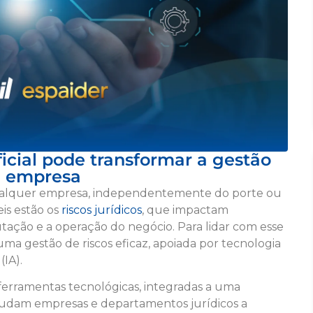
ficial pode transformar a gestão
ua empresa
qualquer empresa, independentemente do porte ou
eis estão os
riscos jurídicos
, que impactam
utação e a operação do negócio. Para lidar com esse
 uma gestão de riscos eficaz, apoiada por tecnologia
(IA).
ferramentas tecnológicas, integradas a uma
 ajudam empresas e departamentos jurídicos a