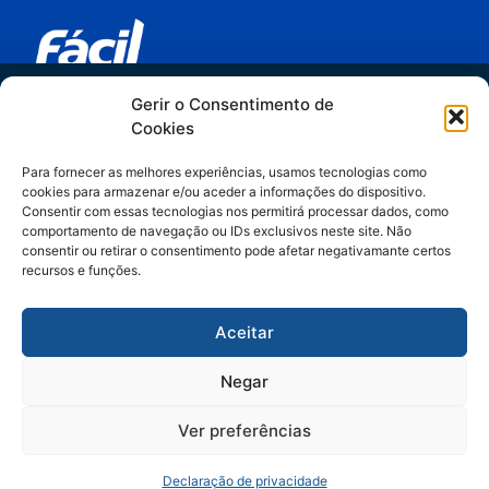
Trilha IA no Jurídico
Gerir o Consentimento de
Links relevantes
Cookies
do hype ao método
Espaider Departamentos Jurídicos
Para fornecer as melhores experiências, usamos tecnologias como
Espaider Escritórios - Completo
cookies para armazenar e/ou aceder a informações do dispositivo.
Artigos assinados por Manuella Gelli,
Espaider Essencial
Consentir com essas tecnologias nos permitirá processar dados, como
comportamento de navegação ou IDs exclusivos neste site. Não
especialista em Legal Operations & IA.
TRM - sistema de chamados
consentir ou retirar o consentimento pode afetar negativamante certos
recursos e funções.
Contato
Aceitar
(11) 3262-1890 | (47) 3328- 2929
(47) 99252-7384
Negar
vendas@facil.com.br
Ao acessar este conteúdo, você concorda em receber comunicações da Fácil Espaider
apenas para continuidade no contato comercial, vedado uso para outras finalidades. Seus
dados serão tratados de forma segura e conforme nossa
Política de Privacidade.
Ver preferências
Matriz: Rua Ângelo Dias, 220, Blumenau/SC -
CEP: 89012-472
RECEBER CONTEÚDOS
Declaração de privacidade