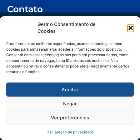
Contato
(11) 3262-1890 | (47) 3328- 2929
Trilha IA no Jurídico
Gerir o Consentimento de
(47) 99252-7384
Cookies
vendas@facil.com.br
do hype ao método
Para fornecer as melhores experiências, usamos tecnologias como
Matriz: Rua Ângelo Dias, 220, Blumenau/SC -
cookies para armazenar e/ou aceder a informações do dispositivo.
Artigos assinados por Manuella Gelli,
CEP: 89012-472
Consentir com essas tecnologias nos permitirá processar dados, como
comportamento de navegação ou IDs exclusivos neste site. Não
especialista em Legal Operations & IA.
consentir ou retirar o consentimento pode afetar negativamante certos
recursos e funções.
Aceitar
Negar
Ao acessar este conteúdo, você concorda em receber comunicações da Fácil Espaider
apenas para continuidade no contato comercial, vedado uso para outras finalidades. Seus
dados serão tratados de forma segura e conforme nossa
Política de Privacidade.
Ver preferências
RECEBER CONTEÚDOS
Declaração de privacidade