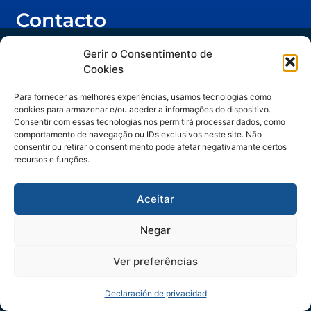
Contacto
(11) 3262-1890 | (47) 3328- 2929
Trilha IA no Jurídico
Gerir o Consentimento de
(47) 99252-7384
Cookies
vendas@facil.com.br
do hype ao método
Para fornecer as melhores experiências, usamos tecnologias como
Matriz: Rua João Pessoa, 129, Blumenau/SC -
cookies para armazenar e/ou aceder a informações do dispositivo.
Artigos assinados por Manuella Gelli,
CEP: 89012-472
Consentir com essas tecnologias nos permitirá processar dados, como
comportamento de navegação ou IDs exclusivos neste site. Não
especialista em Legal Operations & IA.
consentir ou retirar o consentimento pode afetar negativamante certos
recursos e funções.
Aceitar
Negar
Ao acessar este conteúdo, você concorda em receber comunicações da Fácil Espaider
apenas para continuidade no contato comercial, vedado uso para outras finalidades. Seus
dados serão tratados de forma segura e conforme nossa
Política de Privacidade.
Ver preferências
RECEBER CONTEÚDOS
Declaración de privacidad