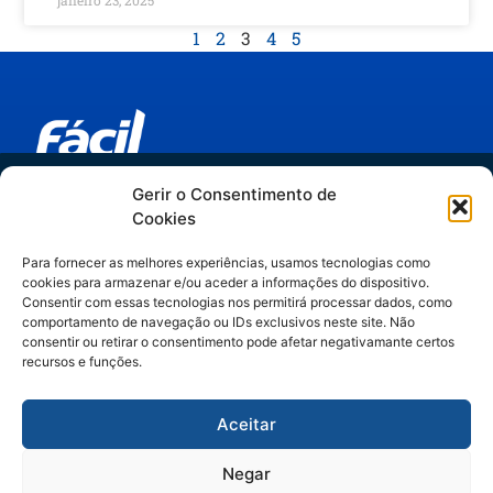
1
2
3
4
5
Trilha IA no Jurídico
Gerir o Consentimento de
Links relevantes
Cookies
do hype ao método
Espaider Departamentos Jurídicos
Para fornecer as melhores experiências, usamos tecnologias como
Espaider Escritórios - Completo
cookies para armazenar e/ou aceder a informações do dispositivo.
Artigos assinados por Manuella Gelli,
Espaider Essencial
Consentir com essas tecnologias nos permitirá processar dados, como
comportamento de navegação ou IDs exclusivos neste site. Não
especialista em Legal Operations & IA.
TRM - sistema de chamados
consentir ou retirar o consentimento pode afetar negativamante certos
recursos e funções.
Contato
Aceitar
(11) 3262-1890 | (47) 3328- 2929
(47) 99252-7384
Negar
vendas@facil.com.br
Ao acessar este conteúdo, você concorda em receber comunicações da Fácil Espaider