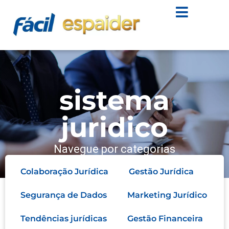
sistema
juridico
Navegue por categorias
Colaboração Jurídica
Gestão Jurídica
Segurança de Dados
Marketing Jurídico
Tendências jurídicas
Gestão Financeira