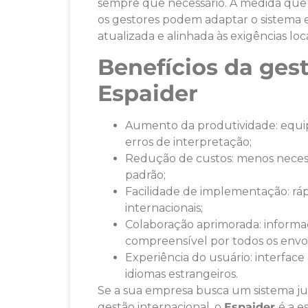
sempre que necessário. À medida que 
os gestores podem adaptar o sistema
atualizada e alinhada às exigências loca
Benefícios da ges
Espaider
Aumento da produtividade: equip
erros de interpretação;
Redução de custos: menos neces
padrão;
Facilidade de implementação: rá
internacionais;
Colaboração aprimorada: informaç
compreensível por todos os envol
Experiência do usuário: interfac
idiomas estrangeiros.
Se a sua empresa busca um sistema jurí
gestão internacional, o
Espaider
é a e