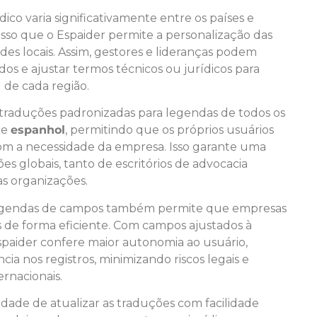
ico varia significativamente entre os países e
isso que o Espaider permite a personalização das
des locais. Assim, gestores e lideranças podem
os e ajustar termos técnicos ou jurídicos para
l de cada região.
ce traduções padronizadas para legendas de todos os
e
espanhol
, permitindo que os próprios usuários
om a necessidade da empresa. Isso garante uma
es globais, tanto de escritórios de advocacia
as organizações.
e legendas de campos também permite que empresas
is de forma eficiente. Com campos ajustados à
Espaider confere maior autonomia ao usuário,
a nos registros, minimizando riscos legais e
rnacionais.
idade de atualizar as traduções com facilidade