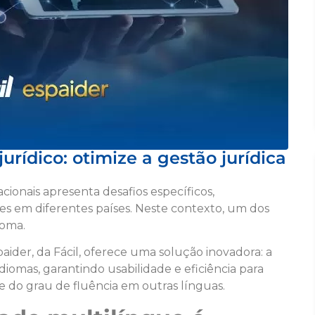
urídico: otimize a gestão jurídica
ionais apresenta desafios específicos,
s em diferentes países. Neste contexto, um dos
dioma.
spaider, da Fácil, oferece uma solução inovadora: a
iomas, garantindo usabilidade e eficiência para
 do grau de fluência em outras línguas.