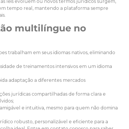
as leis evoluem ou novos termos jurídicos surgem,
 em tempo real, mantendo a plataforma sempre
is.
tão multilíngue no
es trabalham em seus idiomas nativos, eliminando
sidade de treinamentos intensivos em um idioma
pida adaptação a diferentes mercados
ões jurídicas compartilhadas de forma clara e
vidos;
e amigável e intuitiva, mesmo para quem não domina
dico robusto, personalizável e eficiente para a
scolha ideal. Entre em contato conosco para saber