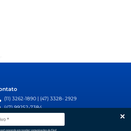
ontato
(11) 3262-1890 | (47) 3328- 2929
(47) 99252-7384
vendas@facil.com.br
Matriz: Rua Ângelo Dias, 220,
você concorda em receber comunicações da Fácil