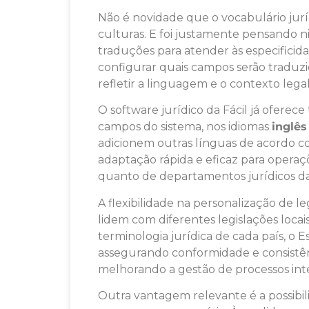
Não é novidade que o vocabulário juríd
culturas. E foi justamente pensando n
traduções para atender às especificida
configurar quais campos serão traduzid
refletir a linguagem e o contexto lega
O software jurídico da Fácil já ofere
campos do sistema, nos idiomas
inglês
adicionem outras línguas de acordo c
adaptação rápida e eficaz para operaçõ
quanto de departamentos jurídicos d
A flexibilidade na personalização d
lidem com diferentes legislações loca
terminologia jurídica de cada país, o 
assegurando conformidade e consistênci
melhorando a gestão de processos inte
Outra vantagem relevante é a possibil