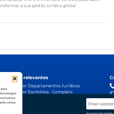
nsformar a sua gestão jurídica global:
Links relevantes
C
Espaider Departamentos Jurídicos
 para
Espaider Escritórios - Completo
 tecnologias
Espaider Essencial
 exclusivos
dico
ante certos
TRM - sistema de chamados
o
Ao acessar este conteúdo, 