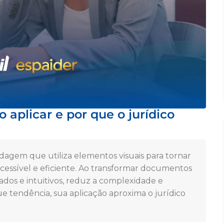
 aplicar e por que o jurídico
agem que utiliza elementos visuais para tornar
acessível e eficiente. Ao transformar documentos
os e intuitivos, reduz a complexidade e
 tendência, sua aplicação aproxima o jurídico