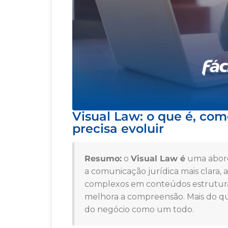
Visual Law: o que é, como
precisa evoluir
Resumo:
o
Visual Law é
uma abord
a comunicação jurídica mais clara, 
complexos em conteúdos estruturad
melhora a compreensão. Mais do que
do negócio como um todo.