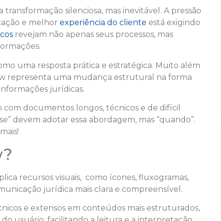
 transformação silenciosa, mas inevitável. A pressão
icação e melhor
experiência do cliente
está exigindo
icos
revejam não apenas seus processos, mas
ormações.
mo uma resposta prática e estratégica. Muito além
Law representa uma mudança estrutural na forma
 informações jurídicas.
 com documentos longos, técnicos e de difícil
“se” devem adotar essa abordagem, mas “quando”.
mais!
w?
ica recursos visuais, como ícones, fluxogramas,
comunicação jurídica mais clara e compreensível.
cnicos e extensos em conteúdos mais estruturados,
do usuário, facilitando a leitura e a interpretação