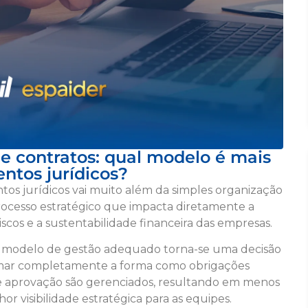
 contratos: qual modelo é mais
ntos jurídicos?
os jurídicos vai muito além da simples organização
ocesso estratégico que impacta diretamente a
riscos e a sustentabilidade financeira das empresas.
r o modelo de gestão adequado torna-se uma decisão
ormar completamente a forma como obrigações
 de aprovação são gerenciados, resultando em menos
r visibilidade estratégica para as equipes.