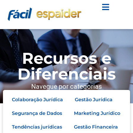
Recursos e
Diferenciais
Navegue por categorias
Colaboração Jurídica
Gestão Jurídica
Segurança de Dados
Marketing Jurídico
Tendências jurídicas
Gestão Financeira