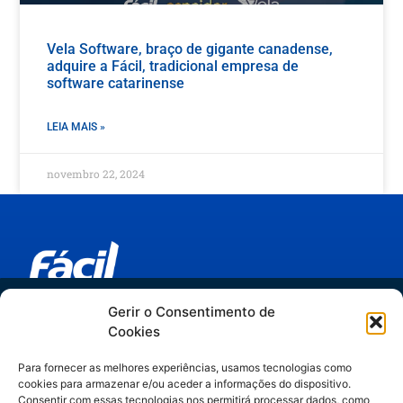
Vela Software, braço de gigante canadense,
adquire a Fácil, tradicional empresa de
software catarinense
LEIA MAIS »
novembro 22, 2024
Trilha IA no Jurídico
Gerir o Consentimento de
Links relevantes
Cookies
do hype ao método
Espaider Departamentos Jurídicos
Para fornecer as melhores experiências, usamos tecnologias como
Espaider Escritórios - Completo
cookies para armazenar e/ou aceder a informações do dispositivo.
Artigos assinados por Manuella Gelli,
Espaider Essencial
Consentir com essas tecnologias nos permitirá processar dados, como