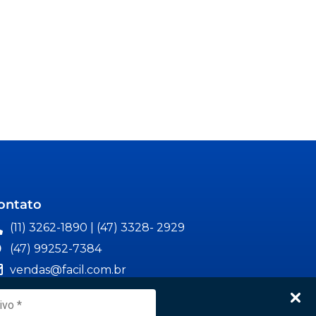
ontato
(11) 3262-1890 | (47) 3328- 2929
(47) 99252-7384
vendas@facil.com.br
Matriz: Rua Ângelo Dias, 220,
Blumenau/SC - CEP: 89012-472