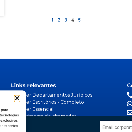
1
2
3
4
5
Links relevantes
C
Espaider Departamentos Jurídicos
Espaider Escritórios - Completo
Espaider Essencial
 para
 tecnologias
TRM - sistema de chamados
 exclusivos
dico
ante certos