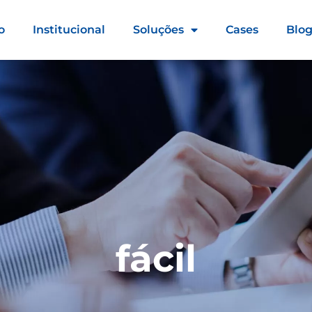
o
Institucional
Soluções
Cases
Blo
fácil