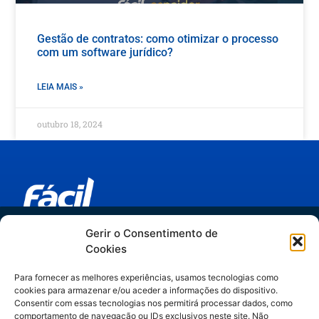
Gestão de contratos: como otimizar o processo
com um software jurídico?
LEIA MAIS »
outubro 18, 2024
Trilha IA no Jurídico
Gerir o Consentimento de
Links relevantes
Cookies
do hype ao método
Espaider Departamentos Jurídicos
Para fornecer as melhores experiências, usamos tecnologias como
Espaider Escritórios - Completo
cookies para armazenar e/ou aceder a informações do dispositivo.
Artigos assinados por Manuella Gelli,
Espaider Essencial
Consentir com essas tecnologias nos permitirá processar dados, como
comportamento de navegação ou IDs exclusivos neste site. Não
especialista em Legal Operations & IA.