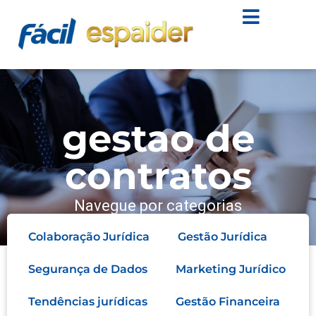
gestao de
contratos
Navegue por categorias
Colaboração Jurídica
Gestão Jurídica
Segurança de Dados
Marketing Jurídico
Tendências jurídicas
Gestão Financeira