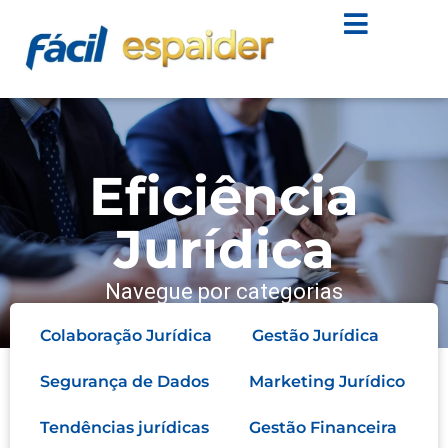
Eficiência
Jurídica
Navegue por categorias
Colaboração Jurídica
Gestão Jurídica
Segurança de Dados
Marketing Jurídico
Tendências jurídicas
Gestão Financeira