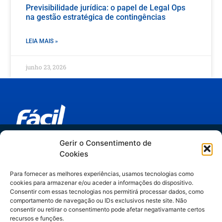
Previsibilidade jurídica: o papel de Legal Ops
na gestão estratégica de contingências
LEIA MAIS »
junho 23, 2026
Trilha IA no Jurídico
Gerir o Consentimento de
Links relevantes
Cookies
do hype ao método
Espaider Departamentos Jurídicos
Para fornecer as melhores experiências, usamos tecnologias como
Espaider Escritórios - Completo
cookies para armazenar e/ou aceder a informações do dispositivo.
Artigos assinados por Manuella Gelli,
Espaider Essencial
Consentir com essas tecnologias nos permitirá processar dados, como
comportamento de navegação ou IDs exclusivos neste site. Não
especialista em Legal Operations & IA.
TRM - sistema de chamados
consentir ou retirar o consentimento pode afetar negativamante certos
recursos e funções.