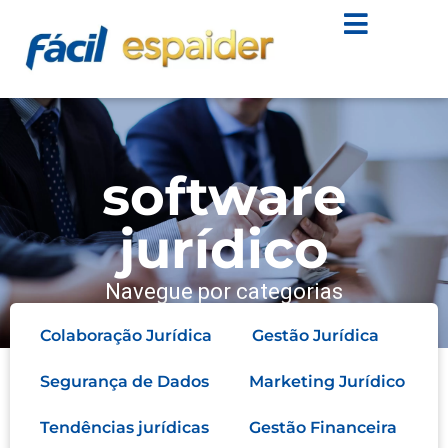
software
jurídico
Navegue por categorias
Colaboração Jurídica
Gestão Jurídica
Segurança de Dados
Marketing Jurídico
Tendências jurídicas
Gestão Financeira