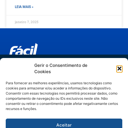
LEIA MAIS »
janeiro 7, 2025
Trilha IA no Jurídico
Gerir o Consentimento de
Links relevantes
Cookies
do hype ao método
Espaider Departamentos Jurídicos
Para fornecer as melhores experiências, usamos tecnologias como
Espaider Escritórios - Completo
cookies para armazenar e/ou aceder a informações do dispositivo.
Artigos assinados por Manuella Gelli,
Espaider Essencial
Consentir com essas tecnologias nos permitirá processar dados, como
comportamento de navegação ou IDs exclusivos neste site. Não
especialista em Legal Operations & IA.
TRM - sistema de chamados
consentir ou retirar o consentimento pode afetar negativamante certos
recursos e funções.
Contato
Aceitar
(11) 3262-1890 | (47) 3328- 2929